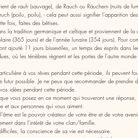
ient de rauh (sauvage), de Rauch ou Räuchern (nuits de fu
ch (poilu, poilu), - cela peut aussi signifier l'apparition de
te fois, faites des bêtises. 
dans la tradition germanique et celtique et proviennent de la 
olaire (365 jours) et de l'année lunaire (354 jours). Pour co
 ont ajouté 11 jours bissextiles, un temps des esprits dans le
ues, où les ténèbres règnent et les portes de l'autre monde 
articulière à vos rêves pendant cette période, ils peuvent fou
 le futur possible. Je ne peux que recommander de prendre d
 vos idées pendant cette période.
 que vous posez en ce moment qui trouveront une réponse, 
tre et aux personnes qui vous aiment.
âme est le pouvoir créateur de votre être et de votre avenir, 
ment dans l'intérêt de votre clan/famille.
fficiles, la conscience de sa vie est nécessaire. 