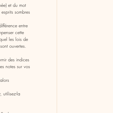
mée) et du mot 
s esprits sombres 
différence entre 
mpenser cette 
quel les lois de 
sont ouvertes.
rnir des indices 
es notes sur vos 
alors 
utilisez-la 