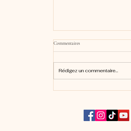
Commentaires
Rédigez un commentaire...
Solstice d'hiver 21.12.