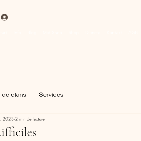
Se connecter
tart
Info
Blog
Met Shop
Shop
Dienste
Kontakt
AGB
 de clans
Services
. 2023
2 min de lecture
ifficiles