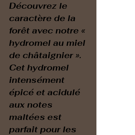
Découvrez le
caractère de la
forêt avec notre «
hydromel au miel
de châtaignier ».
Cet hydromel
intensément
épicé et acidulé
aux notes
maltées est
parfait pour les