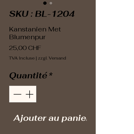
SKU : BL-1204
Kanstanien Met
Blumenpur
Prix
25,00 CHF
TVA Incluse
|
zzgl. Versand
Quantité
*
Ajouter au panier