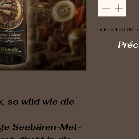
Lieferfrist 20-30 T
Pré
 so wild wie die
ige Seebären-Met-