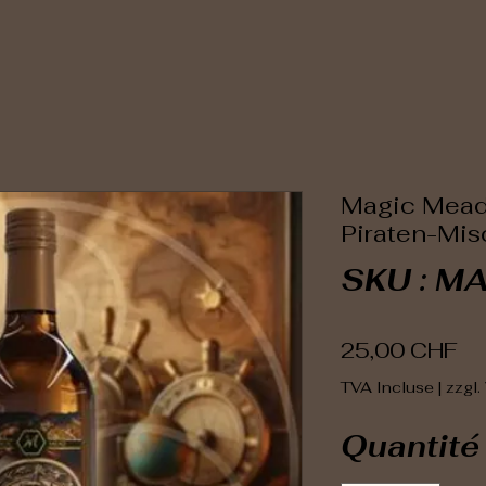
Magic Mead
Piraten-Mi
SKU : M
Pri
25,00 CHF
TVA Incluse
|
zzgl.
Quantité