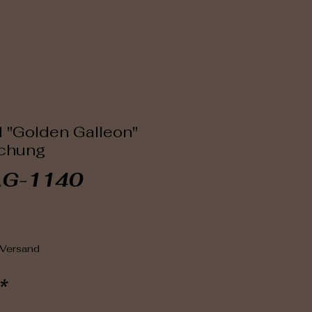
 "Golden Galleon"
schung
AG-1140
x
 Versand
*