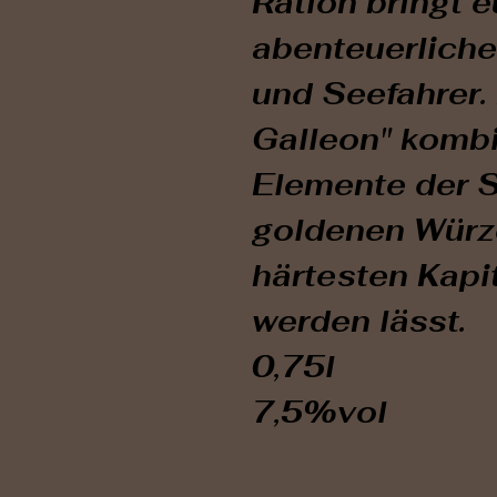
Ration bringt e
abenteuerliche
und Seefahrer.
Galleon" kombi
Elemente der S
goldenen Würze
härtesten Kap
werden lässt.
0,75l
7,5%vol