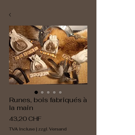
Runes, bois fabriqués à
la main
Prix
43,20 CHF
TVA Incluse
|
zzgl. Versand