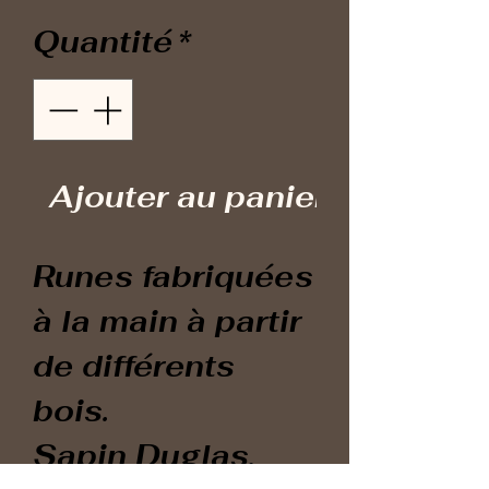
Quantité
*
Ajouter au panier
Runes fabriquées
à la main à partir
de différents
bois.
Sapin Duglas,