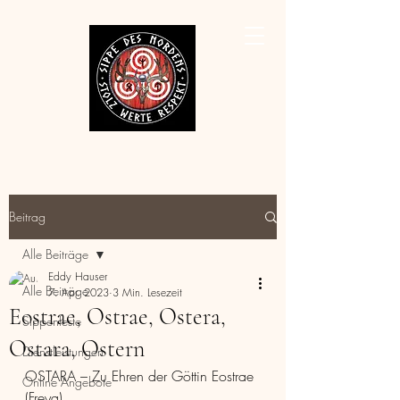
Beitrag
Alle Beiträge
Eddy Hauser
Alle Beiträge
7. Apr. 2023
3 Min. Lesezeit
Eostrae, Ostrae, Ostera,
Sippenfeste
Ostara, Ostern
Dienstleistungen
OSTARA – Zu Ehren der Göttin Eostrae 
Online Angebote
(Freya)