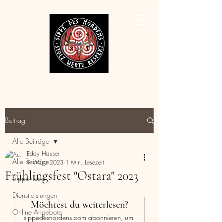
Beitrag
Alle Beiträge
Eddy Hauser
Alle Beiträge
9. März 2023
1 Min. Lesezeit
Frühlingsfest "Ostara" 2023
Sippenfeste
Dienstleistungen
Möchtest du weiterlesen?
Online Angebote
sippedesnordens.com abonnieren, um 