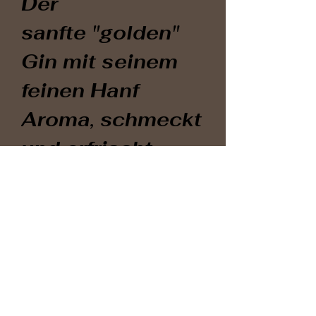
Der
sanfte
"golden"
Gin
mit seinem
feinen Hanf
Aroma, schmeckt
und erfrischt
durch eine feine
zitronige Note
und einem zarten
grasigen Abgang.
BIO Gin veredelt