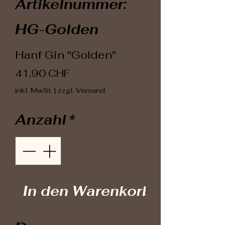
Artikelnummer:
HG-Golden
Hanf Gin "Golden"
Preis
41,90 CHF
inkl. MwSt.
|
zzgl. Versand
Anzahl
*
In den Warenkorb