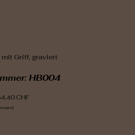
it Griff, graviert
ummer: HB004
tandardpreis
Sale-Preis
34,40 CHF
Versand