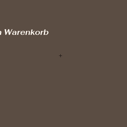
n Warenkorb
er sollten
nicht
 Wasser
gefüllt
waschen
um das Horn