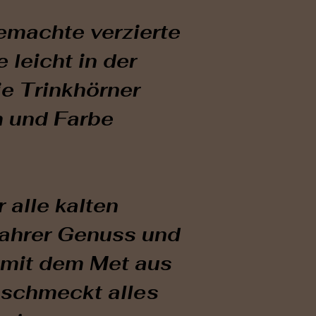
nicht zu
Besten m
machte verzierte
Stofftuch
 leicht in der
keine Sc
ie Trinkhörner
der Aus
m und Farbe
verursac
r alle kalten
wahrer Genuss und
 mit dem Met aus
schmeckt alles