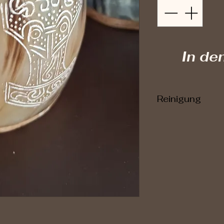
In de
Reinigung
Die Bech
mit
heissem
oder ge
werden, 